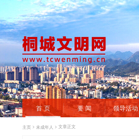
首 页
要 闻
领导活动
>
>
文章正文
主页
未成年人