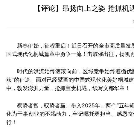
新春伊始，征程重启！近日召开的全市高质量发
国式现代化桐城篇章中勇争一流！击鼓催出征，扬帆
时代的洪流始终滚滚向前，区域竞争始终遵循优
获”的征途。面对已经擘画的中国式现代化美好桐城
中，勃发澎湃力量，抢抓宝贵机遇，续写文都华章！
察势者智，驭势者赢。步入2025年，两个“五
化为干事创业的不竭动力，牢记嘱托勇担当、感恩奋
行！