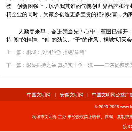
登、创新图强上，以舍我其谁的气魄创世界品牌和行
精企业的同时，为家乡创造更多宝贵的精神财富，为
人勤春来早，奋进我当先！心中，蓝图已铺开
持“闯”的精神、“创”的劲头、“干”的作风，桐城“
上一篇：
桐城：文明旅游 拒绝“添堵”
下一篇：
彰显拼搏之举 真抓实干争一流 ——二谈贯彻
中国文明网
安徽文明网
中国文明网公益广
|
|
© 2020-
2026 www.tc
桐城市文明办 主办 未经授权禁止转载、摘编、复制或建立镜像。
皖IC