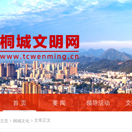
首 页
要 闻
领导活动
文
>
>
文章正文
主页
桐城文化