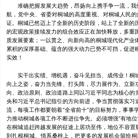
准确把握发展大趋势，昂扬向上携手争一流，我
航，党中央、省委对桐城的高度重视、对桐城人民的
证。桐城已然迈上了全新的历史阶段，站上了全新的
的宏观政策接续发力的组合效应正在加快释放，多重
质发展要素；一以贯之、向新向高的桐城现代化产业
累积的深厚基础、蕴含的强大动力已势不可挡，促进
实效！
实干出实绩、增机遇，奋斗见担当、成伟业！桐
向上之姿，奋力当先锋、打头阵，尽力展作为、立新
向、政治原则、政治道路上同以习近平同志为核心的
央和习近平总书记指引的方向前进，争当贯彻落实习
流，每项工作都要朝着“全省前十”的目标努力，事
力推动桐城各项工作不断进位争先。必须增强“有地
在桐城追赶跨越发展的征途上居功至伟，地位不容置疑
到扎根桐城、情系桑梓上，把更多的发展机会留给桐